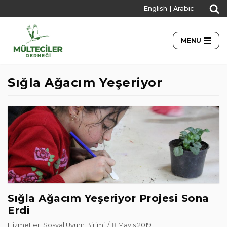
English
|
Arabic
İçeriğe
geç
MENU
Sığla Ağacım Yeşeriyor
Sığla Ağacım Yeşeriyor Projesi Sona
Erdi
Hizmetler
,
Sosyal Uyum Birimi
8 Mayıs 2019