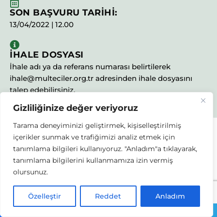
SON BAŞVURU TARİHİ:
13/04/2022 | 12.00
İHALE DOSYASI
İhale adı ya da referans numarası belirtilerek
ihale@multeciler.org.tr adresinden ihale dosyasını
talep edebilirsiniz.
Gizliliğinize değer veriyoruz
Tarama deneyiminizi geliştirmek, kişiselleştirilmiş
içerikler sunmak ve trafiğimizi analiz etmek için
21 Şubat 2022
tanımlama bilgileri kullanıyoruz. "Anladım"a tıklayarak,
IT Malzemeleri Alım İhalesi
tanımlama bilgilerini kullanmamıza izin vermiş
olursunuz.
İHALE ADI:
Özelleştir
Reddet
Anladım
IT Malzemeleri Alım İhalesi