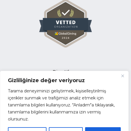
Bize Ulaşın
Gizliliğinize değer veriyoruz
Açık Pozisyonlar
İhale Duyuruları
Tarama deneyiminizi geliştirmek, kişiselleştirilmiş
Tedarikçi Başvuru Formu
içerikler sunmak ve trafiğimizi analiz etmek için
tanımlama bilgileri kullanıyoruz. "Anladım"a tıklayarak,
Faaliyet Raporları
tanımlama bilgilerini kullanmamıza izin vermiş
Kurumsal Kimlik
olursunuz.
Kamu Yararına Dernek
Paydaşlar ve İş Birliklerimiz