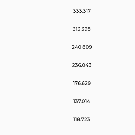
333.317
313.398
240.809
236.043
176.629
137.014
118.723