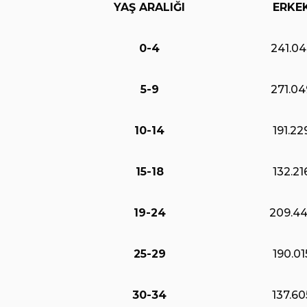
YAŞ ARALIĞI
ERKE
0-4
241.04
5-9
271.04
10-14
191.22
15-18
132.21
19-24
209.4
25-29
190.01
30-34
137.60