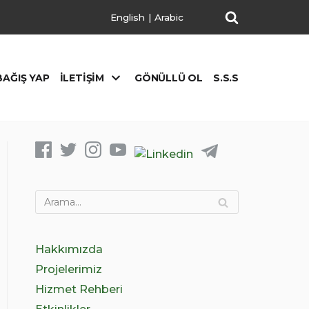
English
|
Arabic
BAĞIŞ YAP
İLETIŞIM
GÖNÜLLÜ OL
S.S.S
Hakkımızda
Projelerimiz
Hizmet Rehberi