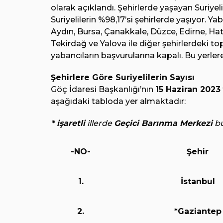
olarak açıklandı. Şehirlerde yaşayan Suriye
Suriyelilerin %98,17’si şehirlerde yaşıyor. Y
Aydın, Bursa, Çanakkale, Düzce, Edirne, Hatay
Tekirdağ ve Yalova ile diğer şehirlerdeki t
yabancıların başvurularına kapalı. Bu yerler
Şehirlere Göre Suriyelilerin Sayısı
Göç İdaresi Başkanlığı’nın
15 Haziran 2023
aşağıdaki tabloda yer almaktadır:
* işaretli
illerde
Geçici Barınma Merkezi
bu
-NO-
Şehir
1.
İstanbul
2.
*Gaziantep