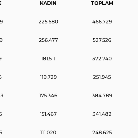
K
KADIN
TOPLAM
9
225.680
466.729
9
256.477
527.526
9
181.511
372.740
6
119.729
251.945
43
175.346
384.789
5
151.467
341.482
5
111.020
248.625