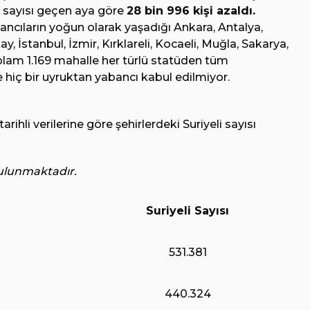
li sayısı geçen aya göre
28 bin 996 kişi azaldı.
abancıların yoğun olarak yaşadığı Ankara, Antalya,
, İstanbul, İzmir, Kırklareli, Kocaeli, Muğla, Sakarya,
oplam 1.169 mahalle her türlü statüden tüm
e hiç bir uyruktan yabancı kabul edilmiyor.
tarihli verilerine göre şehirlerdeki Suriyeli sayısı
lunmaktadır.
Suriyeli Sayısı
531.381
440.324