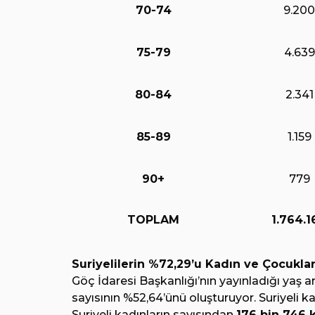
70-74
9.200
75-79
4.639
80-84
2.341
85-89
1.159
90+
779
TOPLAM
1.764.1
Suriyelilerin %72,29’u Kadın ve Çocukl
Göç İdaresi Başkanlığı’nın yayınladığı yaş a
sayısının %52,64’ünü oluşturuyor. Suriyeli kad
Suriyeli kadınların sayısından
176 bin 746 ki