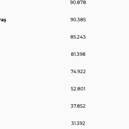
90.878
raş
90.385
85.243
81.398
74.922
52.801
37.852
31.392