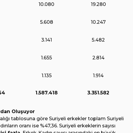
10.080
19.280
5.608
10.247
3.141
5.482
1.655
2.814
1.135
1.914
64
1.587.418
3.351.582
ardan Oluşuyor
ralığı tablosuna göre Suriyeli erkekler toplam Suriyeli
ınların oranı ise %47,36. Suriyeli erkeklerin sayısı
şi fazla.
Erkek-Kadın sayısı arasındaki en büyük