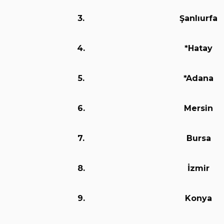
3.
Şanlıurfa
4.
*Hatay
5.
*Adana
6.
Mersin
7.
Bursa
8.
İzmir
9.
Konya