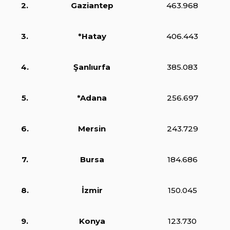
2.
Gaziantep
463.968
3.
*Hatay
406.443
4.
Şanlıurfa
385.083
5.
*Adana
256.697
6.
Mersin
243.729
7.
Bursa
184.686
8.
İzmir
150.045
9.
Konya
123.730