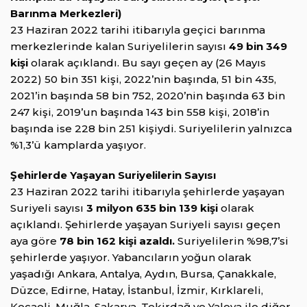
Barınma Merkezleri)
23 Haziran 2022 tarihi itibarıyla geçici barınma
merkezlerinde kalan Suriyelilerin sayısı
49 bin 349
kişi
olarak açıklandı. Bu sayı geçen ay (26 Mayıs
2022) 50 bin 351 kişi, 2022’nin başında, 51 bin 435,
2021’in başında 58 bin 752, 2020’nin başında 63 bin
247 kişi, 2019’un başında 143 bin 558 kişi, 2018’in
başında ise 228 bin 251 kişiydi. Suriyelilerin yalnızca
%1,3’ü kamplarda yaşıyor.
Şehirlerde Yaşayan Suriyelilerin Sayısı
23 Haziran 2022 tarihi itibarıyla şehirlerde yaşayan
Suriyeli sayısı
3 milyon 635 bin 139 kişi
olarak
açıklandı. Şehirlerde yaşayan Suriyeli sayısı geçen
aya göre
78 bin 162 kişi azaldı.
Suriyelilerin %98,7’si
şehirlerde yaşıyor. Yabancıların yoğun olarak
yaşadığı Ankara, Antalya, Aydın, Bursa, Çanakkale,
Düzce, Edirne, Hatay, İstanbul, İzmir, Kırklareli,
Kocaeli, Muğla, Sakarya, Tekirdağ ve Yalova ile diğer