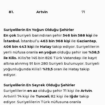
81.
Artvin
71
Suriyelilerin En Yoğun Olduğu Şehirler
En çok
Suriyeli barındıran şehir
546 bin 588 kişi
ile
İstanbul.
İstanbul’u
463 bin 968 kişi
ile
Gaziantep
,
406 bin 443 kişi
ile
Hatay
takip ediyor. Suriyelilerin
yerli nüfusa oranla
en yoğun
olduğu şehir ise
%38,5
ile Kilis.
Kilis’te 145 bin 826 Türk Vatandaşı ile kayıt
altına alınmış 91 bin 280 Suriyeli bulunuyor. Suriyeli
yoğunluğunda Kilis’i
%19,5
oran ile Hatay takip
ediyor.
Suriyelilerin En Seyrek Olduğu Şehirler
Suriyelilerin
en az
olduğu şehir 71 kişi ile
Artvin
.
Artvin’i 74 kişi ile
Tunceli
, 82 kişi ile
Iğdır
takip
ediyor. Suriyelilerin Türk nüfusuna oranla