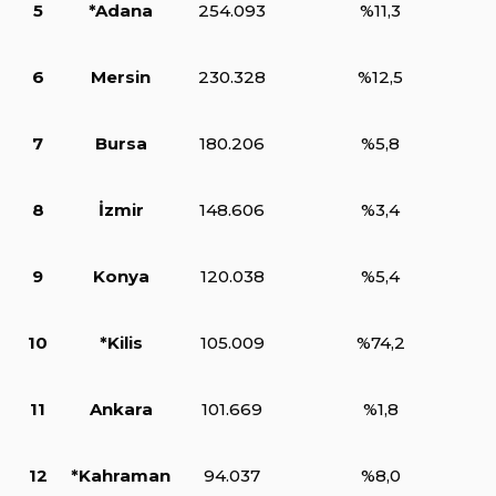
5
*Adana
254.093
%11,3
6
Mersin
230.328
%12,5
7
Bursa
180.206
%5,8
8
İzmir
148.606
%3,4
9
Konya
120.038
%5,4
10
*Kilis
105.009
%74,2
11
Ankara
101.669
%1,8
12
*Kahraman
94.037
%8,0