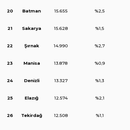
20
Batman
15.655
%2,5
21
Sakarya
15.628
%1,5
22
Şırnak
14.990
%2,7
23
Manisa
13.878
%0,9
24
Denizli
13.327
%1,3
25
Elazığ
12.574
%2,1
26
Tekirdağ
12.508
%1,1