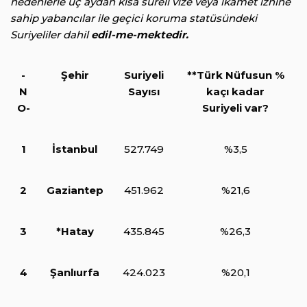
nedenlerle üç aydan kısa süreli vize veya ikamet iznine
sahip yabancılar ile geçici koruma statüsündeki
Suriyeliler dahil
edil-me-mektedir.
-
Şehir
Suriyeli
**Türk Nüfusun %
N
Sayısı
kaçı kadar
O-
Suriyeli var?
1
İstanbul
527.749
%3,5
2
Gaziantep
451.962
%21,6
3
*Hatay
435.845
%26,3
4
Şanlıurfa
424.023
%20,1