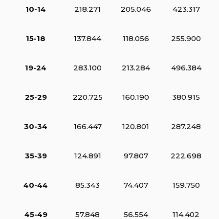
10-14
218.271
205.046
423.317
15-18
137.844
118.056
255.900
19-24
283.100
213.284
496.384
25-29
220.725
160.190
380.915
30-34
166.447
120.801
287.248
35-39
124.891
97.807
222.698
40-44
85.343
74.407
159.750
45-49
57.848
56.554
114.402