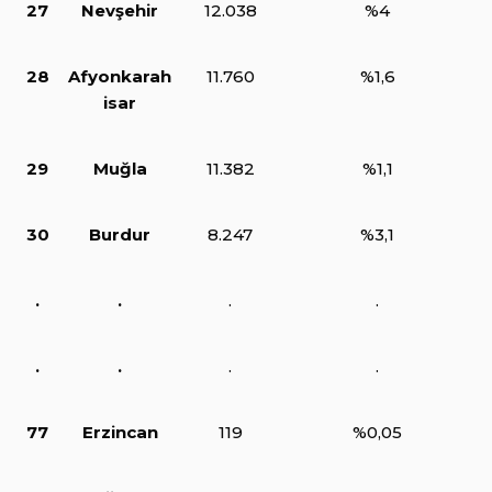
27
Nevşehir
12.038
%4
28
Afyonkarah
11.760
%1,6
isar
29
Muğla
11.382
%1,1
30
Burdur
8.247
%3,1
.
.
.
.
.
.
.
.
77
Erzincan
119
%0,05