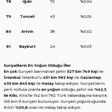
78
Iğdır
72
%0,04
79
Tunceli
43
%0,05
80
Artvin
38
%0,02
81
Bayburt
24
%0,03
Suriyelilerin En Yoğun Olduğu İller
En çok
Suriyeli barındıran şehir
527 bin 749 kişi
ile
İstanbul.
İstanbul’u
451 bin 962 kişi
ile
Gaziantep
,
435 bin 845 kişi
ile
Hatay
takip ediyor. Suriyelilerin
yerli nüfusa oranla
en yoğun
olduğu şehir ise
%42,3
ile Kilis.
Kilis’te 142 bin 792 Türk Vatandaşına karşılık
105 bin 9 Suriyeli bulunuyor. Suriyeli yoğunluğunda
Kilis’i
%20,8
oran ile Hatay takip ediyor.