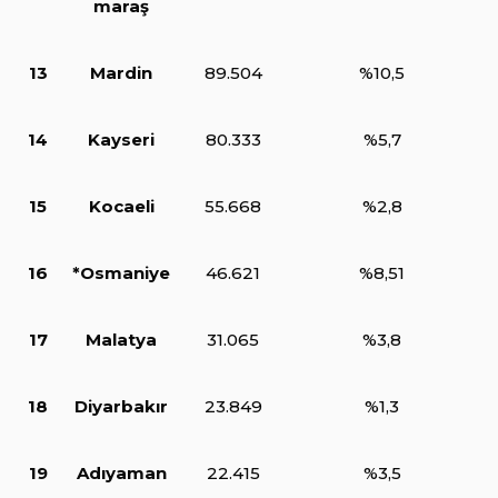
maraş
13
Mardin
89.504
%10,5
14
Kayseri
80.333
%5,7
15
Kocaeli
55.668
%2,8
16
*Osmaniye
46.621
%8,51
17
Malatya
31.065
%3,8
18
Diyarbakır
23.849
%1,3
19
Adıyaman
22.415
%3,5