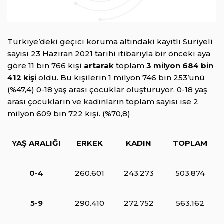
Türkiye’deki geçici koruma altındaki kayıtlı Suriyeli
sayısı 23 Haziran 2021 tarihi itibarıyla bir önceki aya
göre 11 bin 766 kişi
artarak
toplam
3 milyon 684 bin
412 kişi
oldu. Bu kişilerin 1 milyon 746 bin 253’ünü
(%47,4) 0-18 yaş arası çocuklar oluşturuyor. 0-18 yaş
arası çocukların ve kadınların toplam sayısı ise 2
milyon 609 bin 722 kişi. (%70,8)
YAŞ ARALIĞI
ERKEK
KADIN
TOPLAM
0-4
260.601
243.273
503.874
5-9
290.410
272.752
563.162