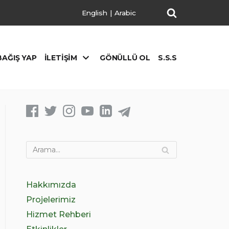
English
|
Arabic
BAĞIŞ YAP
İLETIŞIM
GÖNÜLLÜ OL
S.S.S
Hakkımızda
Projelerimiz
Hizmet Rehberi