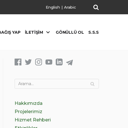
English
|
Arabic
BAĞIŞ YAP
İLETIŞIM
GÖNÜLLÜ OL
S.S.S
Hakkımızda
Projelerimiz
Hizmet Rehberi