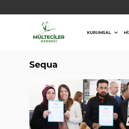
İçeriğe
geç
KURUMSAL
HI
Sequa