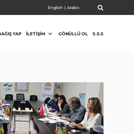
English
|
Arabic
BAĞIŞ YAP
İLETIŞIM
GÖNÜLLÜ OL
S.S.S