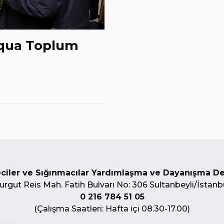
equa Toplum
ciler ve Sığınmacılar Yardımlaşma ve Dayanışma D
urgut Reis Mah. Fatih Bulvarı No: 306 Sultanbeyli/İstanb
0 216 784 51 05
(Çalışma Saatleri: Hafta içi 08.30-17.00)