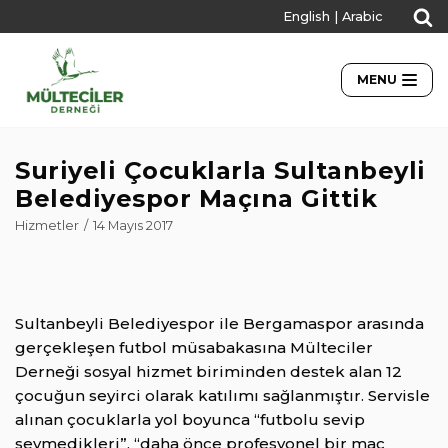
English
|
Arabic
İçeriğe
geç
MENU
Suriyeli Çocuklarla Sultanbeyli
Belediyespor Maçına Gittik
Hizmetler
14 Mayıs 2017
Sultanbeyli Belediyespor ile Bergamaspor arasında
gerçekleşen futbol müsabakasına Mülteciler
Derneği sosyal hizmet biriminden destek alan 12
çocuğun seyirci olarak katılımı sağlanmıştır. Servisle
alınan çocuklarla yol boyunca “futbolu sevip
sevmedikleri”, “daha önce profesyonel bir maç