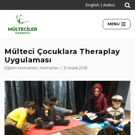
English
|
Arabic
İçeriğe
geç
MENU
Mülteci Çocuklara Theraplay
Uygulaması
Eğitim Hizmetleri
,
Hizmetler
31 Aralık 2019