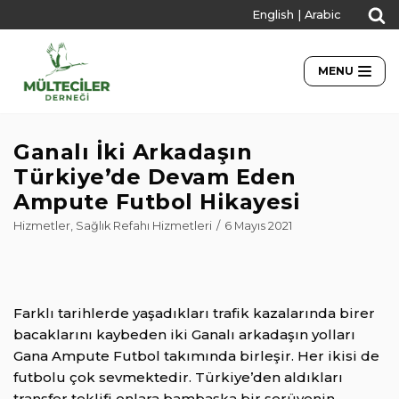
English
|
Arabic
İçeriğe
geç
MENU
Ganalı İki Arkadaşın
Türkiye’de Devam Eden
Ampute Futbol Hikayesi
Hizmetler
,
Sağlık Refahı Hizmetleri
6 Mayıs 2021
Farklı tarihlerde yaşadıkları trafik kazalarında birer
bacaklarını kaybeden iki Ganalı arkadaşın yolları
Gana Ampute Futbol takımında birleşir. Her ikisi de
futbolu çok sevmektedir. Türkiye’den aldıkları
transfer teklifi onlara bambaşka bir serüvenin