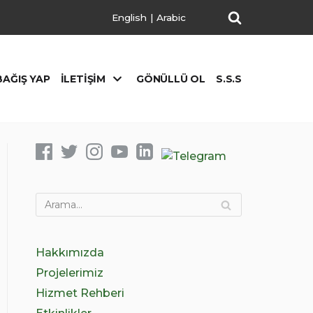
English
|
Arabic
BAĞIŞ YAP
İLETIŞIM
GÖNÜLLÜ OL
S.S.S
Hakkımızda
Projelerimiz
Hizmet Rehberi