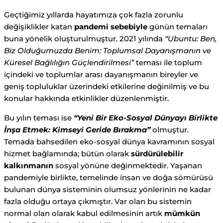
Geçtiğimiz yıllarda hayatımıza çok fazla zorunlu
değişiklikler katan
pandemi sebebiyle
günün temaları
buna yönelik oluşturulmuştur. 2021 yılında
“Ubuntu: Ben,
Biz Olduğumuzda Benim: Toplumsal Dayanışmanın ve
Küresel Bağlılığın Güçlendirilmesi”
teması ile toplum
içindeki ve toplumlar arası dayanışmanın bireyler ve
geniş topluluklar üzerindeki etkilerine değinilmiş ve bu
konular hakkında etkinlikler düzenlenmiştir.
Bu yılın teması ise
“Yeni Bir Eko-Sosyal Dünyayı Birlikte
İnşa Etmek: Kimseyi Geride Bırakma”
olmuştur.
Temada bahsedilen eko-sosyal dünya kavramının sosyal
hizmet bağlamında; bütün olarak
sürdürülebilir
kalkınmanın
sosyal yönüne değinmektedir. Yaşanan
pandemiyle birlikte, temelinde insan ve doğa sömürüsü
bulunan dünya sisteminin olumsuz yönlerinin ne kadar
fazla olduğu ortaya çıkmıştır. Var olan bu sistemin
normal olan olarak kabul edilmesinin artık
mümkün