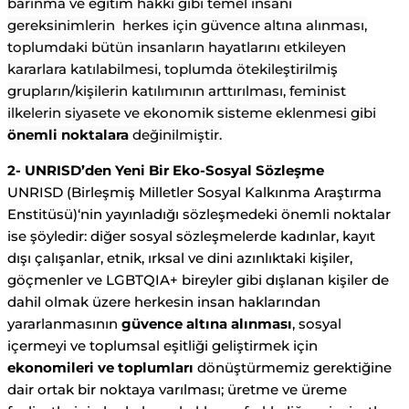
barınma ve eğitim hakkı gibi temel insani
gereksinimlerin herkes için güvence altına alınması,
toplumdaki bütün insanların hayatlarını etkileyen
kararlara katılabilmesi, toplumda ötekileştirilmiş
grupların/kişilerin katılımının arttırılması, feminist
ilkelerin siyasete ve ekonomik sisteme eklenmesi gibi
önemli noktalara
değinilmiştir.
2- UNRISD’den Yeni Bir Eko-Sosyal Sözleşme
UNRISD (Birleşmiş Milletler Sosyal Kalkınma Araştırma
Enstitüsü)‘nin yayınladığı sözleşmedeki önemli noktalar
ise şöyledir: diğer sosyal sözleşmelerde kadınlar, kayıt
dışı çalışanlar, etnik, ırksal ve dini azınlıktaki kişiler,
göçmenler ve LGBTQIA+ bireyler gibi dışlanan kişiler de
dahil olmak üzere herkesin insan haklarından
yararlanmasının
güvence altına alınması
, sosyal
içermeyi ve toplumsal eşitliği geliştirmek için
ekonomileri ve toplumları
dönüştürmemiz gerektiğine
dair ortak bir noktaya varılması; üretme ve üreme