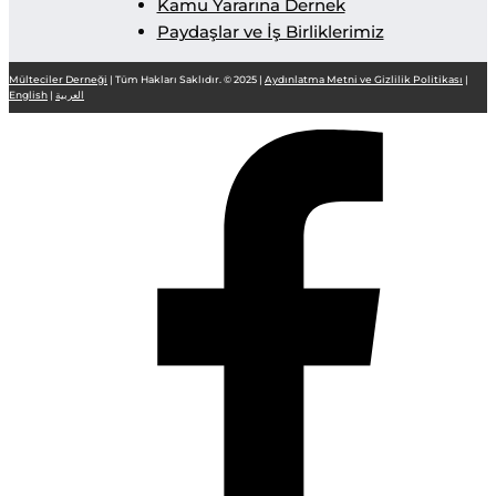
Kamu Yararına Dernek
Paydaşlar ve İş Birliklerimiz
Mülteciler Derneği
| Tüm Hakları Saklıdır. © 2025 |
Aydınlatma Metni ve Gizlilik Politikası
|
English
|
العربية