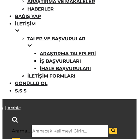
ARAŞTIRMA VE MAKALELER
HABERLER
BAĞIŞ YAP
İLETIŞIM
TALEP VE BAŞVURULAR
ARAŞTIRMA TALEPLERI
İŞ BAŞVURULARI
İHALE BAŞVURULARI
İLETIŞIM FORMLARI
GÖNÜLLÜ OL
S.S.S
sh
|
Arabic
Arama...