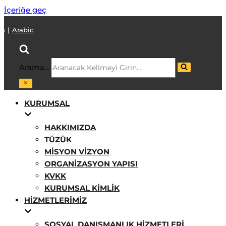
İçeriğe geç
sh
|
Arabic
Arama...
KURUMSAL
HAKKIMIZDA
TÜZÜK
MISYON VIZYON
ORGANIZASYON YAPISI
KVKK
KURUMSAL KIMLIK
HIZMETLERIMIZ
SOSYAL DANIŞMANLIK HIZMETLERI