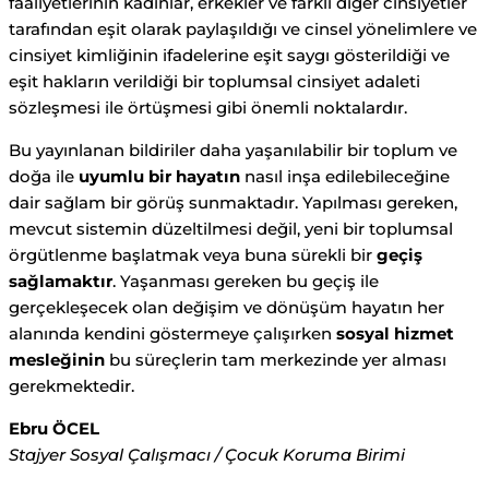
faaliyetlerinin kadınlar, erkekler ve farklı diğer cinsiyetler
tarafından eşit olarak paylaşıldığı ve cinsel yönelimlere ve
cinsiyet kimliğinin ifadelerine eşit saygı gösterildiği ve
eşit hakların verildiği bir toplumsal cinsiyet adaleti
sözleşmesi ile örtüşmesi gibi önemli noktalardır.
Bu yayınlanan bildiriler daha yaşanılabilir bir toplum ve
doğa ile
uyumlu bir hayatın
nasıl inşa edilebileceğine
dair sağlam bir görüş sunmaktadır. Yapılması gereken,
mevcut sistemin düzeltilmesi değil, yeni bir toplumsal
örgütlenme başlatmak veya buna sürekli bir
geçiş
sağlamaktır
. Yaşanması gereken bu geçiş ile
gerçekleşecek olan değişim ve dönüşüm hayatın her
alanında kendini göstermeye çalışırken
sosyal hizmet
mesleğinin
bu süreçlerin tam merkezinde yer alması
gerekmektedir.
Ebru ÖCEL
Stajyer Sosyal Çalışmacı / Çocuk Koruma Birimi