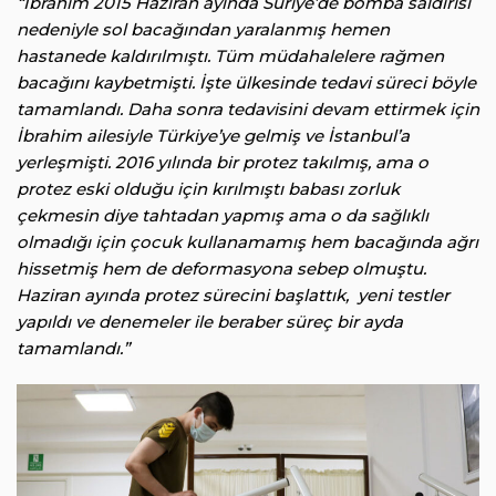
“İbrahim 2015 Haziran ayında Suriye’de bomba saldırısı
nedeniyle sol bacağından yaralanmış hemen
hastanede kaldırılmıştı. Tüm müdahalelere rağmen
bacağını kaybetmişti. İşte ülkesinde tedavi süreci böyle
tamamlandı. Daha sonra tedavisini devam ettirmek için
İbrahim ailesiyle Türkiye’ye gelmiş ve İstanbul’a
yerleşmişti. 2016 yılında bir protez takılmış, ama o
protez eski olduğu için kırılmıştı babası zorluk
çekmesin diye tahtadan yapmış ama o da sağlıklı
olmadığı için çocuk kullanamamış hem bacağında ağrı
hissetmiş hem de deformasyona sebep olmuştu.
Haziran ayında protez sürecini başlattık, yeni testler
yapıldı ve denemeler ile beraber süreç bir ayda
tamamlandı.
”