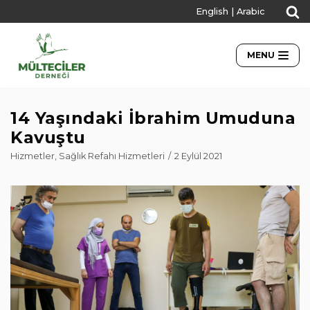
English
|
Arabic
İçeriğe
geç
MENU
14 Yaşındaki İbrahim Umuduna
Kavuştu
Hizmetler
,
Sağlık Refahı Hizmetleri
2 Eylül 2021