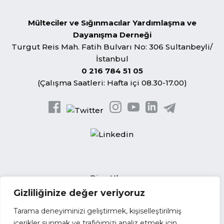
Mülteciler ve Sığınmacılar Yardımlaşma ve
Dayanışma Derneği
Turgut Reis Mah. Fatih Bulvarı No: 306 Sultanbeyli/
İstanbul
0 216 784 51 05
(Çalışma Saatleri: Hafta içi 08.30-17.00)
Bize Ulaşın
Gizliliğinize değer veriyoruz
Açık Pozisyonlar
İhale Duyuruları
Tarama deneyiminizi geliştirmek, kişiselleştirilmiş
Tedarikçi Başvuru Formu
içerikler sunmak ve trafiğimizi analiz etmek için