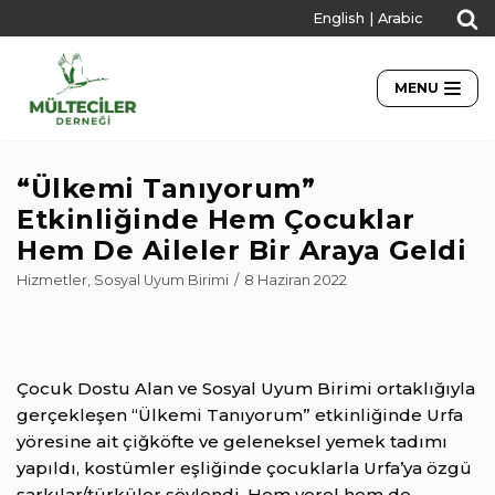
English
|
Arabic
İçeriğe
geç
MENU
“Ülkemi Tanıyorum”
Etkinliğinde Hem Çocuklar
Hem De Aileler Bir Araya Geldi
Hizmetler
,
Sosyal Uyum Birimi
8 Haziran 2022
Çocuk Dostu Alan ve Sosyal Uyum Birimi ortaklığıyla
gerçekleşen “Ülkemi Tanıyorum” etkinliğinde Urfa
yöresine ait çiğköfte ve geleneksel yemek tadımı
yapıldı, kostümler eşliğinde çocuklarla Urfa’ya özgü
şarkılar/türküler söylendi. Hem yerel hem de