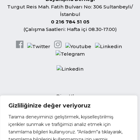
Turgut Reis Mah. Fatih Bulvarı No: 306 Sultanbeyli/
İstanbul
0 216 784 51 05
(Çalışma Saatleri: Hafta içi 08.30-17.00)
Bize Ulaşın
Gizliliğinize değer veriyoruz
Açık Pozisyonlar
İhale Duyuruları
Tarama deneyiminizi geliştirmek, kişiselleştirilmiş
Tedarikçi Başvuru Formu
içerikler sunmak ve trafiğimizi analiz etmek için
tanımlama bilgileri kullanıyoruz. "Anladım"a tıklayarak,
Faaliyet Raporları
tanımlama bilgilerini kullanmamıza izin vermiş