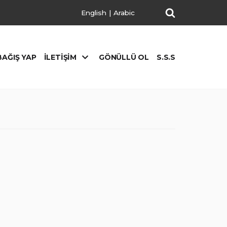
English
|
Arabic
BAĞIŞ YAP
İLETIŞIM
GÖNÜLLÜ OL
S.S.S