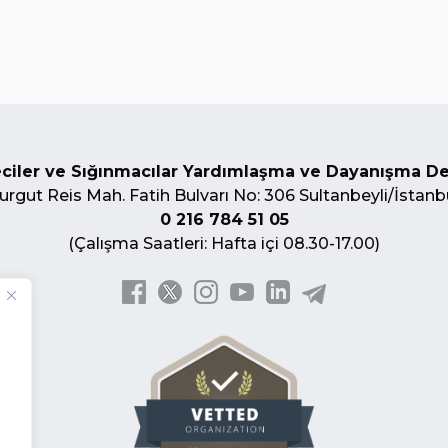
ciler ve Sığınmacılar Yardımlaşma ve Dayanışma D
urgut Reis Mah. Fatih Bulvarı No: 306 Sultanbeyli/İstanb
0 216 784 51 05
(Çalışma Saatleri: Hafta içi 08.30-17.00)