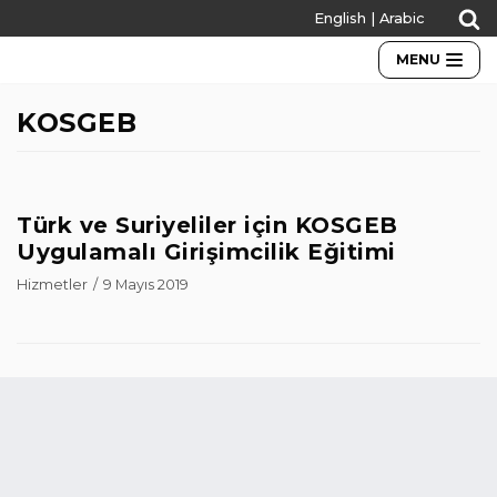
English
|
Arabic
İçeriğe
geç
MENU
KOSGEB
Türk ve Suriyeliler için KOSGEB
Uygulamalı Girişimcilik Eğitimi
Hizmetler
9 Mayıs 2019