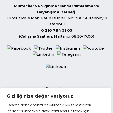
Mülteciler ve Sığınmacılar Yardımlaşma ve
Dayanışma Derneği
Turgut Reis Mah. Fatih Bulvarı No: 306 Sultanbeyli/
İstanbul
0 216 784 51 05
(Çalışma Saatleri: Hafta içi 08.30-17.00)
Bize Ulaşın
Gizliliğinize değer veriyoruz
Açık Pozisyonlar
İhale Duyuruları
Tarama deneyiminizi geliştirmek, kişiselleştirilmiş
Tedarikçi Başvuru Formu
içerikler sunmak ve trafiğimizi analiz etmek için