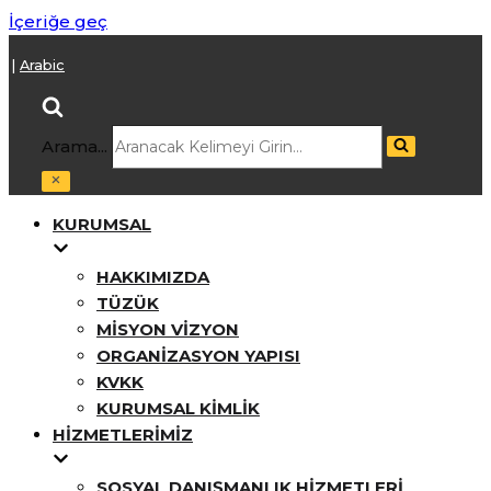
İçeriğe geç
h
|
Arabic
Arama...
KURUMSAL
HAKKIMIZDA
TÜZÜK
MISYON VIZYON
ORGANIZASYON YAPISI
KVKK
KURUMSAL KIMLIK
HIZMETLERIMIZ
SOSYAL DANIŞMANLIK HIZMETLERI