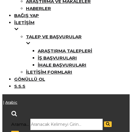
ARAŞTIRMA VE MAKALELER
HABERLER
BAĞIŞ YAP
İLETIŞIM
TALEP VE BAŞVURULAR
ARAŞTIRMA TALEPLERI
İŞ BAŞVURULARI
İHALE BAŞVURULARI
İLETIŞIM FORMLARI
GÖNÜLLÜ OL
S.S.S
h
|
Arabic
Arama...