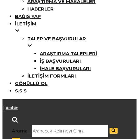
ARAŞTIRMA VE MAKALELER
HABERLER
BAĞIŞ YAP
İLETIŞIM
TALEP VE BAŞVURULAR
ARAŞTIRMA TALEPLERI
İŞ BAŞVURULARI
İHALE BAŞVURULARI
İLETIŞIM FORMLARI
GÖNÜLLÜ OL
S.S.S
h
|
Arabic
Arama...