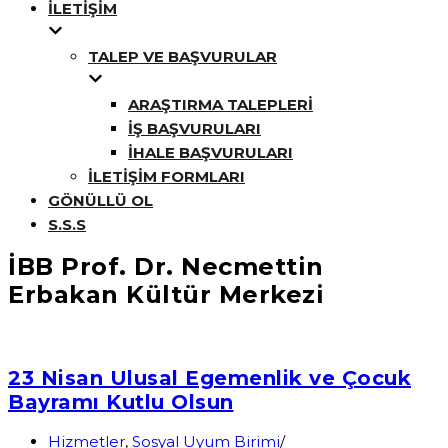
İLETIŞIM
TALEP VE BAŞVURULAR
ARAŞTIRMA TALEPLERI
İŞ BAŞVURULARI
İHALE BAŞVURULARI
İLETIŞIM FORMLARI
GÖNÜLLÜ OL
S.S.S
İBB Prof. Dr. Necmettin
Erbakan Kültür Merkezi
23 Nisan Ulusal Egemenlik ve Çocuk
Bayramı Kutlu Olsun
Hizmetler
,
Sosyal Uyum Birimi