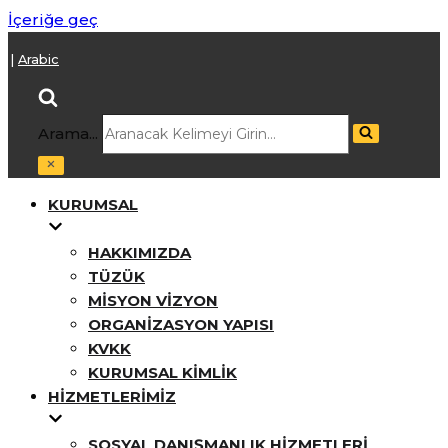
İçeriğe geç
h
|
Arabic
Arama...
KURUMSAL
HAKKIMIZDA
TÜZÜK
MISYON VIZYON
ORGANIZASYON YAPISI
KVKK
KURUMSAL KIMLIK
HIZMETLERIMIZ
SOSYAL DANIŞMANLIK HIZMETLERI