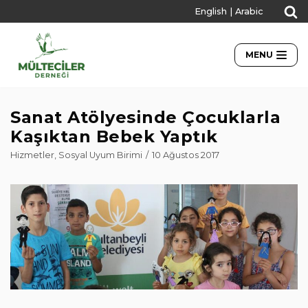
English
|
Arabic
İçeriğe
geç
MENU
Sanat Atölyesinde Çocuklarla
Kaşıktan Bebek Yaptık
Hizmetler
,
Sosyal Uyum Birimi
10 Ağustos 2017