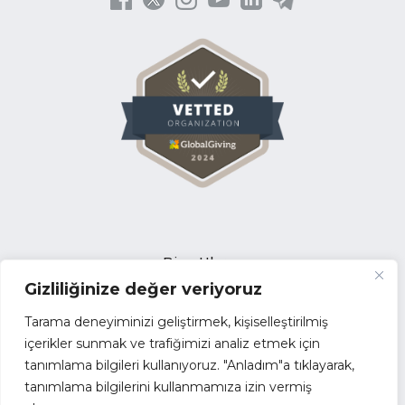
Bize Ulaşın
Gizliliğinize değer veriyoruz
Açık Pozisyonlar
İhale Duyuruları
Tarama deneyiminizi geliştirmek, kişiselleştirilmiş
Tedarikçi Başvuru Formu
içerikler sunmak ve trafiğimizi analiz etmek için
tanımlama bilgileri kullanıyoruz. "Anladım"a tıklayarak,
Faaliyet Raporları
tanımlama bilgilerini kullanmamıza izin vermiş
Kurumsal Kimlik