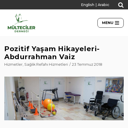
English
|
Arabic
İçeriğe
geç
MENU
Pozitif Yaşam Hikayeleri-
Abdurrahman Vaiz
Hizmetler
,
Sağlık Refahı Hizmetleri
23 Temmuz 2018