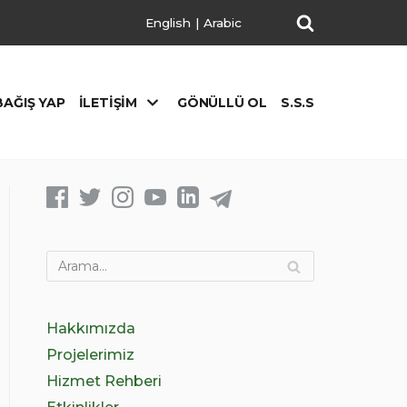
English
|
Arabic
BAĞIŞ YAP
İLETIŞIM
GÖNÜLLÜ OL
S.S.S
Hakkımızda
Projelerimiz
Hizmet Rehberi