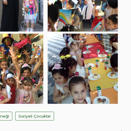
rneği
Suriyeli Çocuklar