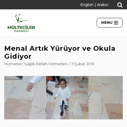
English
|
Arabic
İçeriğe
geç
MENU
Menal Artık Yürüyor ve Okula
Gidiyor
Hizmetler
,
Sağlık Refahı Hizmetleri
11 Şubat 2019