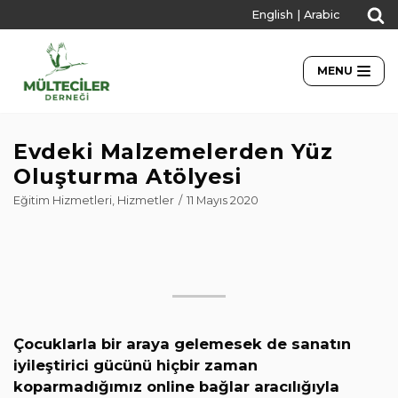
English
|
Arabic
İçeriğe
geç
MENU
Evdeki Malzemelerden Yüz
Oluşturma Atölyesi
Eğitim Hizmetleri
,
Hizmetler
11 Mayıs 2020
Çocuklarla bir araya gelemesek de sanatın
iyileştirici gücünü hiçbir zaman
koparmadığımız online bağlar aracılığıyla