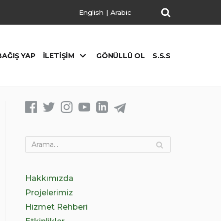
English
|
Arabic
BAĞIŞ YAP
İLETIŞIM
GÖNÜLLÜ OL
S.S.S
Hakkımızda
Projelerimiz
Hizmet Rehberi