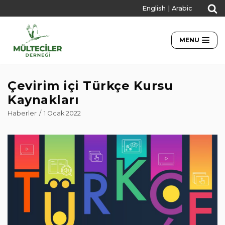
English
|
Arabic
İçeriğe
geç
MENU
Çevirim içi Türkçe Kursu
Kaynakları
Haberler
1 Ocak 2022