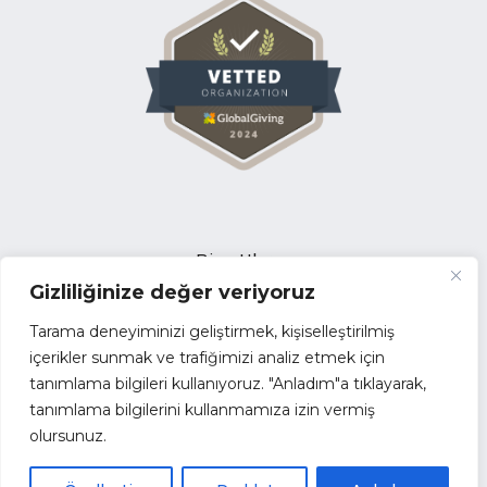
Bize Ulaşın
Gizliliğinize değer veriyoruz
Açık Pozisyonlar
İhale Duyuruları
Tarama deneyiminizi geliştirmek, kişiselleştirilmiş
Tedarikçi Başvuru Formu
içerikler sunmak ve trafiğimizi analiz etmek için
tanımlama bilgileri kullanıyoruz. "Anladım"a tıklayarak,
Faaliyet Raporları
tanımlama bilgilerini kullanmamıza izin vermiş
Kurumsal Kimlik
olursunuz.
Kamu Yararına Dernek
Paydaşlar ve İş Birliklerimiz