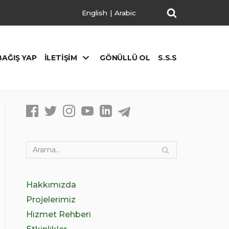
English
|
Arabic
BAĞIŞ YAP
İLETIŞIM
GÖNÜLLÜ OL
S.S.S
Hakkımızda
Projelerimiz
Hizmet Rehberi