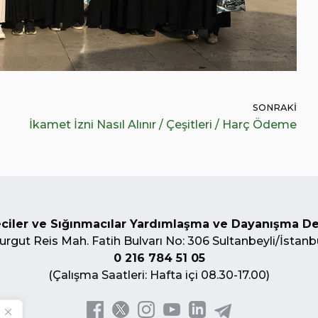
SONRAKI
İkamet İzni Nasıl Alınır / Çeşitleri / Harç Ödeme
ciler ve Sığınmacılar Yardımlaşma ve Dayanışma D
urgut Reis Mah. Fatih Bulvarı No: 306 Sultanbeyli/İstanb
0 216 784 51 05
(Çalışma Saatleri: Hafta içi 08.30-17.00)