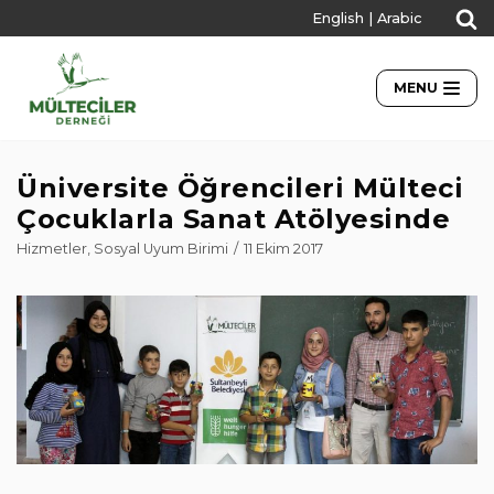
English
|
Arabic
İçeriğe
geç
MENU
Üniversite Öğrencileri Mülteci
Çocuklarla Sanat Atölyesinde
Hizmetler
,
Sosyal Uyum Birimi
11 Ekim 2017