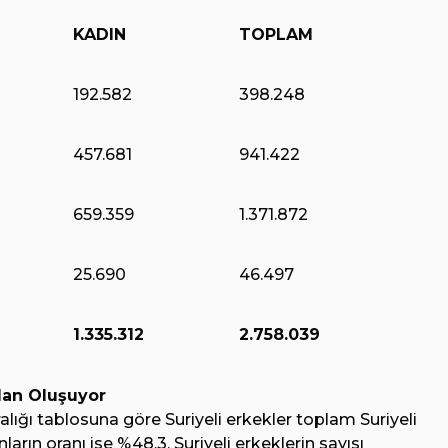
KADIN
TOPLAM
192.582
398.248
457.681
941.422
659.359
1.371.872
25.690
46.497
1.335.312
2.758.039
dan Oluşuyor
ralığı tablosuna göre Suriyeli erkekler toplam Suriyeli
nların oranı ise %48,3. Suriyeli erkeklerin sayısı