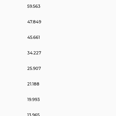
59.563
47.849
45.661
34.227
25.907
21.188
19.993
13.965