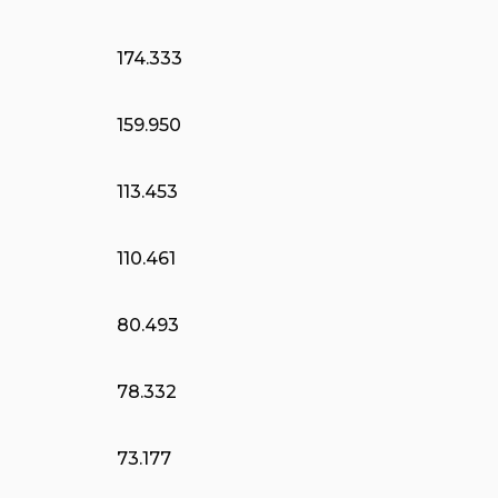
174.333
159.950
113.453
110.461
80.493
78.332
73.177