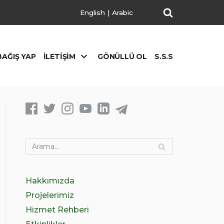
English
|
Arabic
BAĞIŞ YAP
İLETIŞIM
GÖNÜLLÜ OL
S.S.S
Hakkımızda
Projelerimiz
Hizmet Rehberi