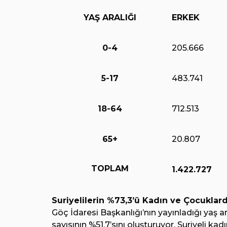
YAŞ ARALIĞI
ERKEK
0-4
205.666
5-17
483.741
18-64
712.513
65+
20.807
TOPLAM
1.422.727
Suriyelilerin %73,3’ü Kadın ve Çocuklar
Göç İdaresi Başkanlığı’nın yayınladığı yaş a
sayısının %51,7’sını oluşturuyor. Suriyeli kadı