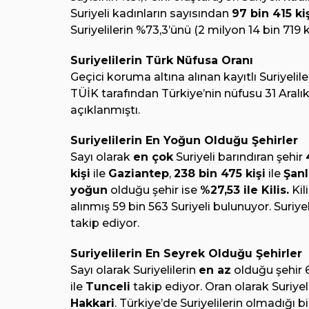
Suriyeli kadınların sayısından
97 bin 415 kiş
Suriyelilerin %73,3’ünü (2 milyon 14 bin 719 k
Suriyelilerin Türk Nüfusa Oranı
Geçici koruma altına alınan kayıtlı Suriyeli
TÜİK tarafından Türkiye’nin nüfusu 31 Aralı
açıklanmıştı.
Suriyelilerin En Yoğun Olduğu Şehirler
Sayı olarak
en çok
Suriyeli barındıran şehir
kişi
ile
Gaziantep
,
238 bin 475 kişi
ile
Şanl
yoğun
olduğu şehir ise
%27,53 ile Kilis.
Kil
alınmış 59 bin 563 Suriyeli bulunuyor. Suriye
takip ediyor.
Suriyelilerin En Seyrek Olduğu Şehirler
Sayı olarak Suriyelilerin
en az
olduğu şehir 6 
ile
Tunceli
takip ediyor. Oran olarak Suriyel
Hakkari
. Türkiye’de Suriyelilerin olmadığı b