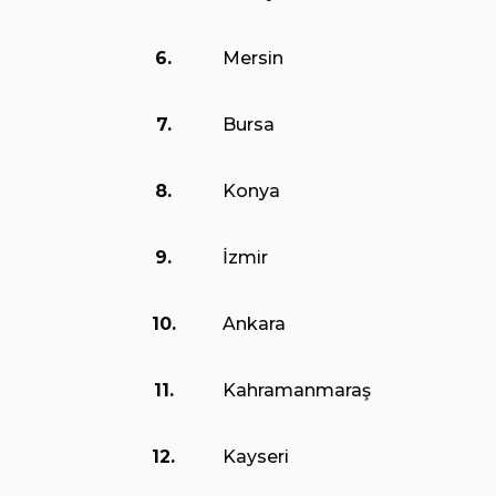
6.
Mersin
7.
Bursa
8.
Konya
9.
İzmir
10.
Ankara
11.
Kahramanmaraş
12.
Kayseri