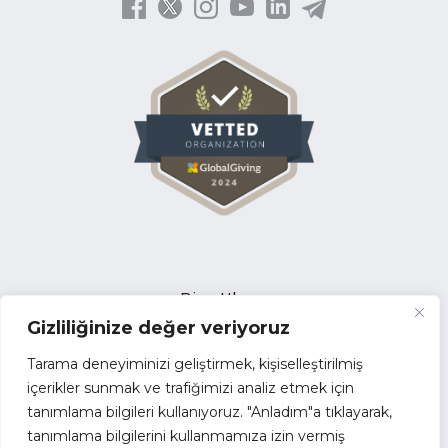
Bize Ulaşın
Gizliliğinize değer veriyoruz
Açık Pozisyonlar
İhale Duyuruları
Tarama deneyiminizi geliştirmek, kişiselleştirilmiş
Tedarikçi Başvuru Formu
içerikler sunmak ve trafiğimizi analiz etmek için
tanımlama bilgileri kullanıyoruz. "Anladım"a tıklayarak,
Faaliyet Raporları
tanımlama bilgilerini kullanmamıza izin vermiş
Kurumsal Kimlik