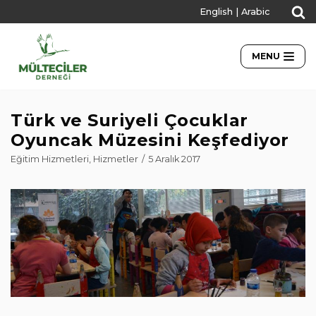
English
|
Arabic
İçeriğe
geç
MENU
Türk ve Suriyeli Çocuklar
Oyuncak Müzesini Keşfediyor
Eğitim Hizmetleri
,
Hizmetler
5 Aralık 2017