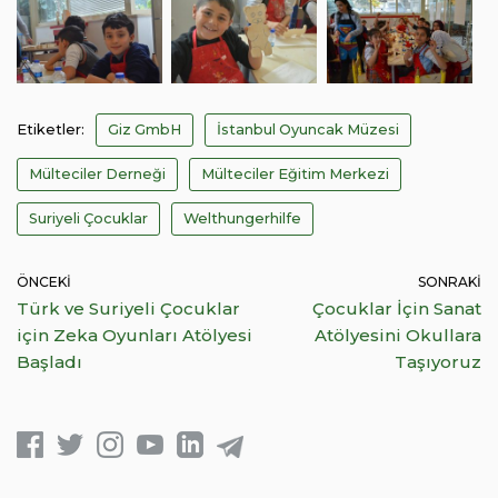
Etiketler:
Giz GmbH
İstanbul Oyuncak Müzesi
Mülteciler Derneği
Mülteciler Eğitim Merkezi
Suriyeli Çocuklar
Welthungerhilfe
ÖNCEKI
SONRAKI
Türk ve Suriyeli Çocuklar
Çocuklar İçin Sanat
için Zeka Oyunları Atölyesi
Atölyesini Okullara
Başladı
Taşıyoruz