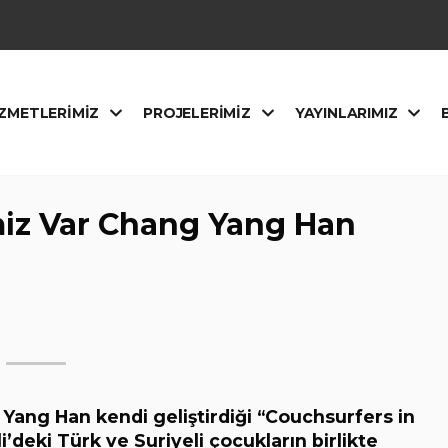
ZMETLERIMIZ
PROJELERIMIZ
YAYINLARIMIZ
miz Var Chang Yang Han
Yang Han kendi geliştirdiği “Couchsurfers in
’deki Türk ve Suriyeli çocukların birlikte