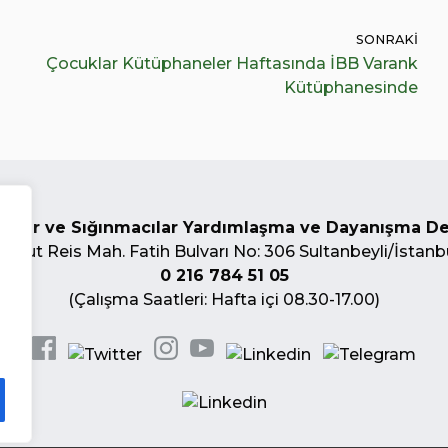
SONRAKI
Çocuklar Kütüphaneler Haftasında İBB Varank
Kütüphanesinde
ciler ve Sığınmacılar Yardımlaşma ve Dayanışma D
urgut Reis Mah. Fatih Bulvarı No: 306 Sultanbeyli/İstanb
0 216 784 51 05
(Çalışma Saatleri: Hafta içi 08.30-17.00)