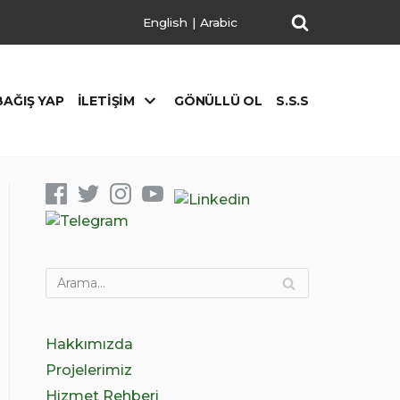
English
|
Arabic
BAĞIŞ YAP
İLETIŞIM
GÖNÜLLÜ OL
S.S.S
Hakkımızda
Projelerimiz
Hizmet Rehberi