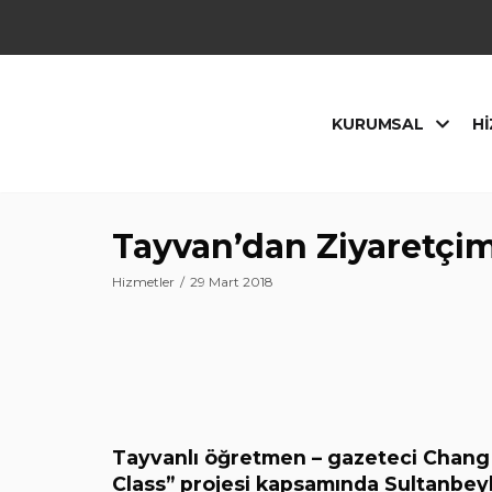
İçeriğe
geç
KURUMSAL
HI
Tayvan’dan Ziyaretçi
Hizmetler
29 Mart 2018
Tayvanlı öğretmen – gazeteci Chang 
Class” projesi kapsamında Sultanbeyli