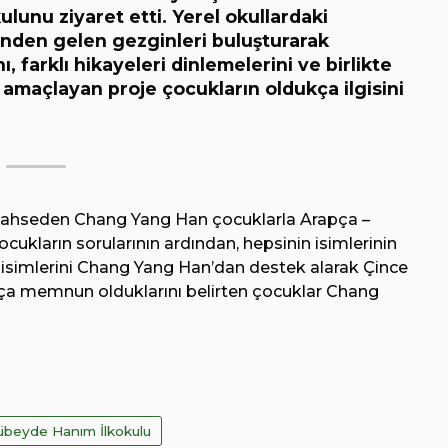
unu ziyaret etti. Yerel okullardaki
nden gelen gezginleri buluşturarak
ı, farklı hikayeleri dinlemelerini ve birlikte
i amaçlayan proje çocukların oldukça ilgisini
bahseden Chang Yang Han çocuklarla Arapça –
cukların sorularının ardından, hepsinin isimlerinin
i isimlerini Chang Yang Han’dan destek alarak Çince
ukça memnun olduklarını belirten çocuklar Chang
übeyde Hanım İlkokulu