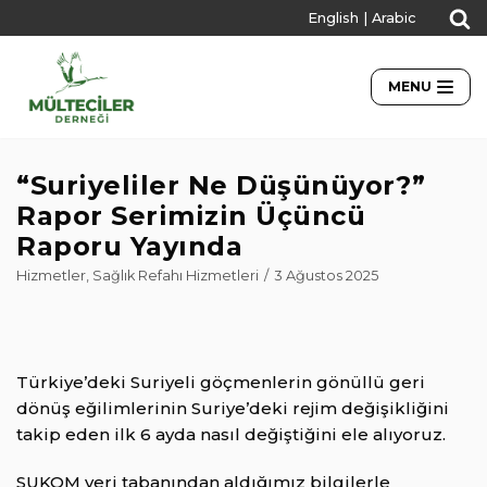
English
|
Arabic
İçeriğe
geç
MENU
“Suriyeliler Ne Düşünüyor?”
Rapor Serimizin Üçüncü
Raporu Yayında
Hizmetler
,
Sağlık Refahı Hizmetleri
3 Ağustos 2025
Türkiye’deki Suriyeli göçmenlerin gönüllü geri
dönüş eğilimlerinin Suriye’deki rejim değişikliğini
takip eden ilk 6 ayda nasıl değiştiğini ele alıyoruz.
SUKOM veri tabanından aldığımız bilgilerle