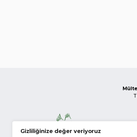
Mülte
T
Gizliliğinize değer veriyoruz