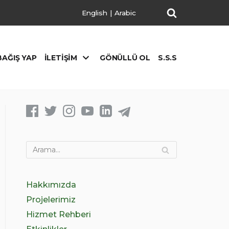
English
|
Arabic
BAĞIŞ YAP
İLETIŞIM
GÖNÜLLÜ OL
S.S.S
Hakkımızda
Projelerimiz
Hizmet Rehberi