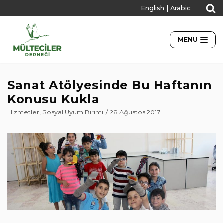
English
|
Arabic
İçeriğe
geç
MENU
Sanat Atölyesinde Bu Haftanın
Konusu Kukla
Hizmetler
,
Sosyal Uyum Birimi
28 Ağustos 2017