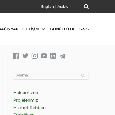
English
|
Arabic
BAĞIŞ YAP
İLETIŞIM
GÖNÜLLÜ OL
S.S.S
Hakkımızda
Projelerimiz
Hizmet Rehberi