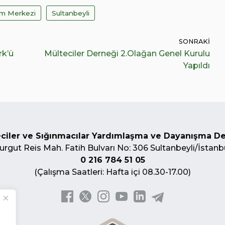
tim Merkezi
Sultanbeyli
SONRAKI
rk’ü
Mülteciler Derneği 2.Olağan Genel Kurulu
Yapıldı
ciler ve Sığınmacılar Yardımlaşma ve Dayanışma D
urgut Reis Mah. Fatih Bulvarı No: 306 Sultanbeyli/İstanb
0 216 784 51 05
(Çalışma Saatleri: Hafta içi 08.30-17.00)