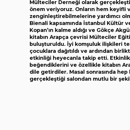
Mülteciler Derneği olarak gerçekleştir
önem veriyoruz. Onların hem keyifli 
zenginleştirebilmelerine yardımcı olm
Bienali kapsamında İstanbul Kültür v
Kopan’ın kalme aldığı ve Gökçe Akgül’
kitabın Arapça çevrisi Mülteciler Eği
buluşturuldu. İyi komşuluk ilişkileri 
çocuklara dağıtıldı ve ardından birlik
etkinliği heyecanla takip etti. Etkinl
beğendiklerini ve özellikle kitabın A
dile getirdiler. Masal sonrasında hep 
gerçekleştiği salondan mutlu bir şekil