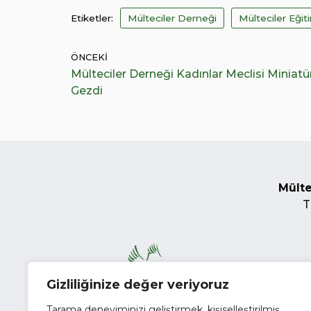
Etiketler:
Mülteciler Derneği
Mülteciler Eği
ÖNCEKI
Mülteciler Derneği Kadınlar Meclisi Miniatü
Gezdi
Mülte
T
Gizliliğinize değer veriyoruz
Tarama deneyiminizi geliştirmek, kişiselleştirilmiş