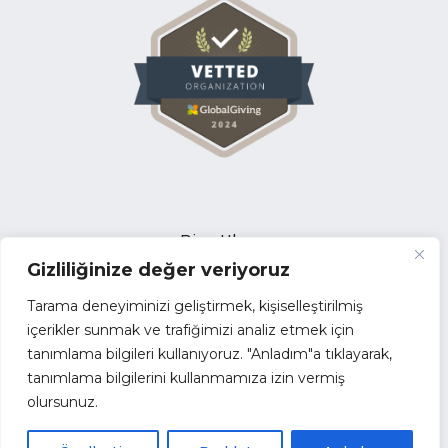
Bize Ulaşın
Gizliliğinize değer veriyoruz
Açık Pozisyonlar
İhale Duyuruları
Tarama deneyiminizi geliştirmek, kişiselleştirilmiş
Tedarikçi Başvuru Formu
içerikler sunmak ve trafiğimizi analiz etmek için
tanımlama bilgileri kullanıyoruz. "Anladım"a tıklayarak,
Faaliyet Raporları
tanımlama bilgilerini kullanmamıza izin vermiş
Kurumsal Kimlik
olursunuz.
Kamu Yararına Dernek
Paydaşlar ve İş Birliklerimiz