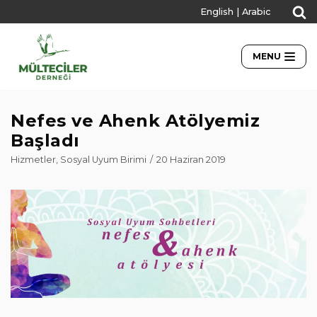
English
|
Arabic
İçeriğe
geç
MENU
Nefes ve Ahenk Atölyemiz
Başladı
Hizmetler
,
Sosyal Uyum Birimi
20 Haziran 2019