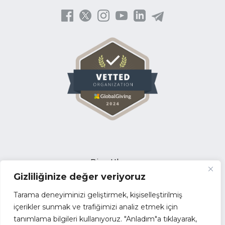
Bize Ulaşın
Gizliliğinize değer veriyoruz
Açık Pozisyonlar
İhale Duyuruları
Tarama deneyiminizi geliştirmek, kişiselleştirilmiş
Tedarikçi Başvuru Formu
içerikler sunmak ve trafiğimizi analiz etmek için
tanımlama bilgileri kullanıyoruz. "Anladım"a tıklayarak,
Faaliyet Raporları