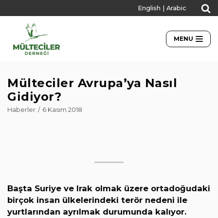
English
|
Arabic
İçeriğe
geç
MENU
Mülteciler Avrupa’ya Nasıl
Gidiyor?
Haberler
6 Kasım 2018
Başta Suriye ve Irak olmak üzere ortadoğudaki
birçok insan ülkelerindeki terör nedeni ile
yurtlarından ayrılmak durumunda kalıyor.