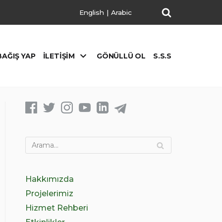
English
|
Arabic
BAĞIŞ YAP
İLETIŞIM
GÖNÜLLÜ OL
S.S.S
Hakkımızda
Projelerimiz
Hizmet Rehberi