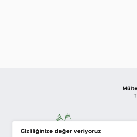
Mülte
T
Gizliliğinize değer veriyoruz