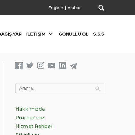
English
|
Arabic
BAĞIŞ YAP
İLETIŞIM
GÖNÜLLÜ OL
S.S.S
Hakkımızda
Projelerimiz
Hizmet Rehberi