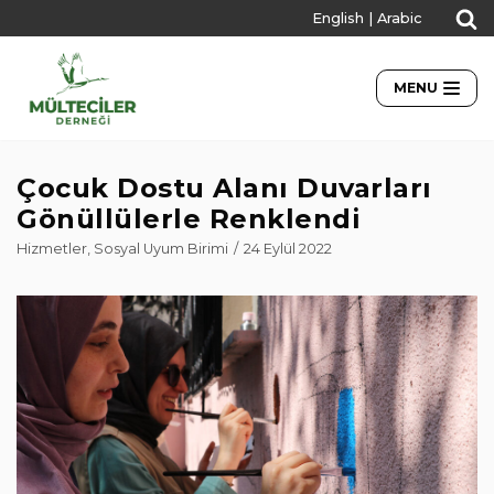
English
|
Arabic
İçeriğe
geç
MENU
Çocuk Dostu Alanı Duvarları
Gönüllülerle Renklendi
Hizmetler
,
Sosyal Uyum Birimi
24 Eylül 2022