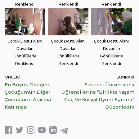
Renklendi
Renklendi
Renklendi
Çocuk Dostu Alanı
Çocuk Dostu Alanı
Çocuk Dostu Alanı
Duvarları
Duvarları
Duvarları
Gönüllülerle
Gönüllülerle
Gönüllülerle
Renklendi
Renklendi
Renklendi
ÖNCEKI
SONRAKI
En Büyük Dileğim
Sabancı Üniversitesi
Çocuğumun Diğer
Öğrencilerine “Birlikte Yaşam
Çocukların Arasına
Göç Ve Sosyal Uyum Eğitimi”
Katılması
Düzenledik