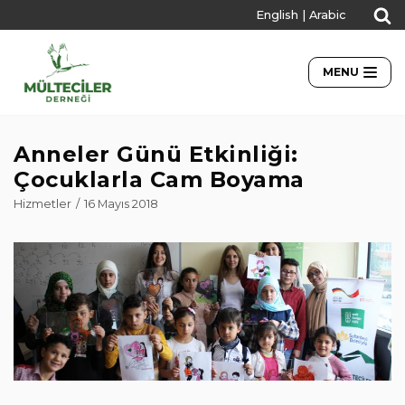
English
|
Arabic
İçeriğe
geç
MENU
Anneler Günü Etkinliği:
Çocuklarla Cam Boyama
Hizmetler
16 Mayıs 2018