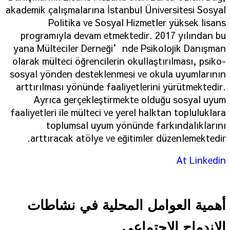
akademik çalışmalarına İstanbul Üniversitesi Sosyal
Politika ve Sosyal Hizmetler yüksek lisans
programıyla devam etmektedir. 2017 yılından bu
yana Mülteciler Derneği’nde Psikolojik Danışman
olarak mülteci öğrencilerin okullaştırılması, psiko-
sosyal yönden desteklenmesi ve okula uyumlarının
arttırılması yönünde faaliyetlerini yürütmektedir.
Ayrıca gerçekleştirmekte olduğu sosyal uyum
faaliyetleri ile mülteci ve yerel halktan topluluklara
toplumsal uyum yönünde farkındalıklarını
arttıracak atölye ve eğitimler düzenlemektedir.
At
Linkedin
أهمية العوامل المحلية في نشاطات
الاندماج الاجتماعي