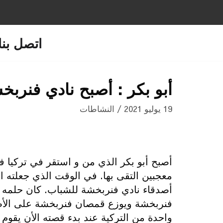
تخطى
إلى
المحتوى
اتصل بنا
أبو بكر : أصبح نادي فنربخش
19 يوليو 2021
النشاطات
معجبين التقى بها. في الوقت الذي جعلته ال
أصدقاء نادي فنربخشة للشباب. كان حلمه ال
فنربخشة ويوزع قمصان فنربخشة على الأطفال
واحدة من التركية عند بدء قصته الأن يقوم 