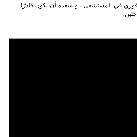
 فوري في المستشفى ، ويسعده أن يكون قادرًا
ئين.