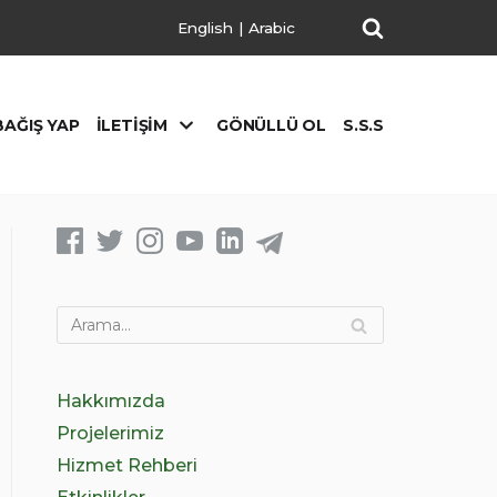
English
|
Arabic
BAĞIŞ YAP
İLETIŞIM
GÖNÜLLÜ OL
S.S.S
Hakkımızda
Projelerimiz
Hizmet Rehberi