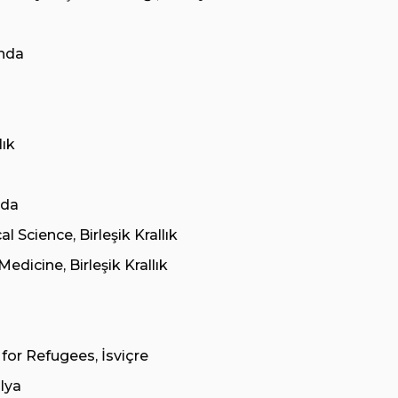
anda
lık
nda
 Science, Birleşik Krallık
dicine, Birleşik Krallık
or Refugees, İsviçre
lya