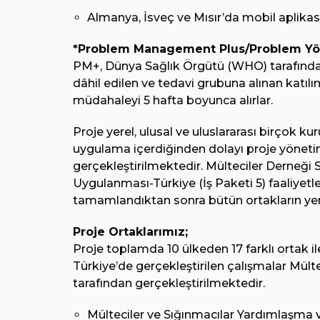
Almanya, İsveç ve Mısır’da mobil aplikas
*Problem Management Plus/Problem Yön
PM+, Dünya Sağlık Örgütü (WHO) tarafından
dâhil edilen ve tedavi grubuna alınan katıl
müdahaleyi 5 hafta boyunca alırlar.
Proje yerel, ulusal ve uluslararası birçok ku
uygulama içerdiğinden dolayı proje yöneti
gerçekleştirilmektedir. Mülteciler Derneği S
Uygulanması-Türkiye (İş Paketi 5) faaliyetl
tamamlandıktan sonra bütün ortakların yer a
Proje Ortaklarımız;
Proje toplamda 10 ülkeden 17 farklı ortak i
Türkiye’de gerçekleştirilen çalışmalar Mülte
tarafından gerçekleştirilmektedir.
Mülteciler ve Sığınmacılar Yardımlaşma