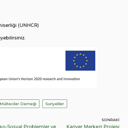
miserliği (UNHCR)
yebilirsiniz.
Mülteciler Derneği
Suriyeliler
SONRAKI
ko-Sosyal Problemler ve
Kariyer Merkezi Projesi