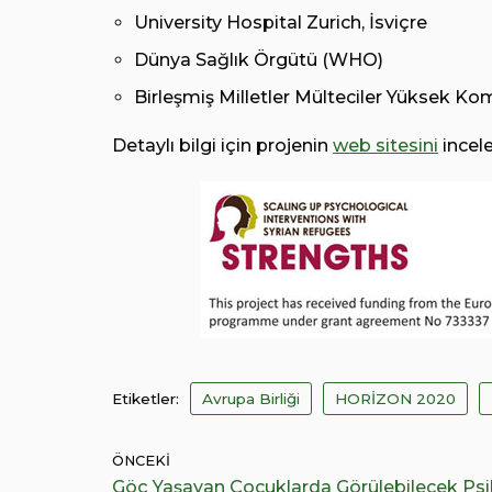
University Hospital Zurich, İsviçre
Dünya Sağlık Örgütü (WHO)
Birleşmiş Milletler Mülteciler Yüksek Ko
Detaylı bilgi için projenin
web sitesini
incele
Etiketler:
Avrupa Birliği
HORİZON 2020
ÖNCEKI
Göç Yaşayan Çocuklarda Görülebilecek Psi