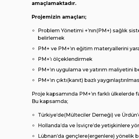
amaçlamaktadır.
Projemizin amaçları;
Problem Yönetimi +’nın(PM+) sağlık sist
belirlemek
PM+ ve PM+’ın eğitim materyallerini yara
PM+’ı ölçeklendirmek
PM+’ın uygulama ve yatırım maliyetini b
PM+’ın çıktı(kanıt) bazlı yaygınlaştırılm
Proje kapsamında PM+’ın farklı ülkelerde f
Bu kapsamda;
Türkiye’de(Mülteciler Derneği) ve Ürdün’d
Hollanda’da ve İsviçre’de yetişkinlere yön
Lübnan’da gençlere(ergenlere) yönelik bi