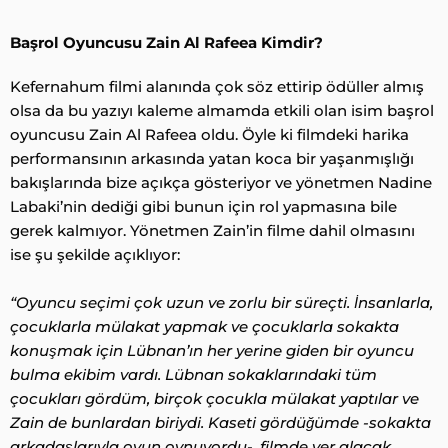
Başrol Oyuncusu Zain Al Rafeea Kimdir?
Kefernahum filmi alanında çok söz ettirip ödüller almış
olsa da bu yazıyı kaleme almamda etkili olan isim başrol
oyuncusu Zain Al Rafeea oldu. Öyle ki filmdeki harika
performansının arkasında yatan koca bir yaşanmışlığı
bakışlarında bize açıkça gösteriyor ve yönetmen Nadine
Labaki’nin dediği gibi bunun için rol yapmasına bile
gerek kalmıyor. Yönetmen Zain’in filme dahil olmasını
ise şu şekilde açıklıyor:
“Oyuncu seçimi çok uzun ve zorlu bir süreçti. İnsanlarla,
çocuklarla mülakat yapmak ve çocuklarla sokakta
konuşmak için Lübnan’ın her yerine giden bir oyuncu
bulma ekibim vardı. Lübnan sokaklarındaki tüm
çocukları gördüm, birçok çocukla mülakat yaptılar ve
Zain de bunlardan biriydi. Kaseti gördüğümde -sokakta
arkadaşlarıyla oyun oynuyordu-, filmde yer alacak