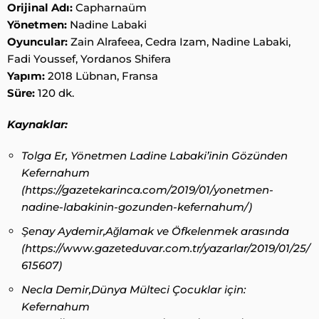
Orijinal Adı:
Capharnaüm
Yönetmen:
Nadine Labaki
Oyuncular:
Zain Alrafeea, Cedra Izam, Nadine Labaki,
Fadi Youssef, Yordanos Shifera
Yapım:
2018 Lübnan, Fransa
Süre:
120 dk.
Kaynaklar:
Tolga Er, Yönetmen Ladine Labaki’inin Gözünden
Kefernahum
(
https://gazetekarinca.com/2019/01/yonetmen-
nadine-labakinin-gozunden-kefernahum/)
Şenay Aydemir,Ağlamak ve Öfkelenmek arasında
(https://www.gazeteduvar.com.tr/yazarlar/2019/01/25/
615607)
Necla Demir,Dünya Mülteci Çocuklar için:
Kefernahum