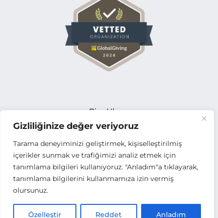
Bize Ulaşın
Gizliliğinize değer veriyoruz
Açık Pozisyonlar
İhale Duyuruları
Tarama deneyiminizi geliştirmek, kişiselleştirilmiş
Tedarikçi Başvuru Formu
içerikler sunmak ve trafiğimizi analiz etmek için
tanımlama bilgileri kullanıyoruz. "Anladım"a tıklayarak,
Faaliyet Raporları
tanımlama bilgilerini kullanmamıza izin vermiş
Kurumsal Kimlik
olursunuz.
Kamu Yararına Dernek
Paydaşlar ve İş Birliklerimiz
Özelleştir
Reddet
Anladım