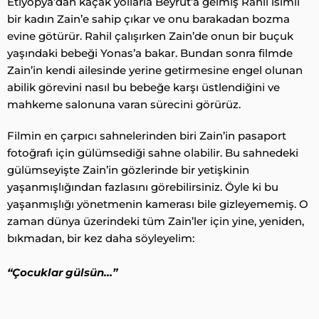
Etiyopya’dan kaçak yollarla Beyrut’a gelmiş Rahil isimli
bir kadın Zain’e sahip çıkar ve onu barakadan bozma
evine götürür. Rahil çalışırken Zain’de onun bir buçuk
yaşındaki bebeği Yonas’a bakar. Bundan sonra filmde
Zain’in kendi ailesinde yerine getirmesine engel olunan
abilik görevini nasıl bu bebeğe karşı üstlendiğini ve
mahkeme salonuna varan sürecini görürüz.
Filmin en çarpıcı sahnelerinden biri Zain’in pasaport
fotoğrafı için gülümsediği sahne olabilir. Bu sahnedeki
gülümseyişte Zain’in gözlerinde bir yetişkinin
yaşanmışlığından fazlasını görebilirsiniz. Öyle ki bu
yaşanmışlığı yönetmenin kamerası bile gizleyememiş. O
zaman dünya üzerindeki tüm Zain’ler için yine, yeniden,
bıkmadan, bir kez daha söyleyelim:
“Çocuklar gülsün…”