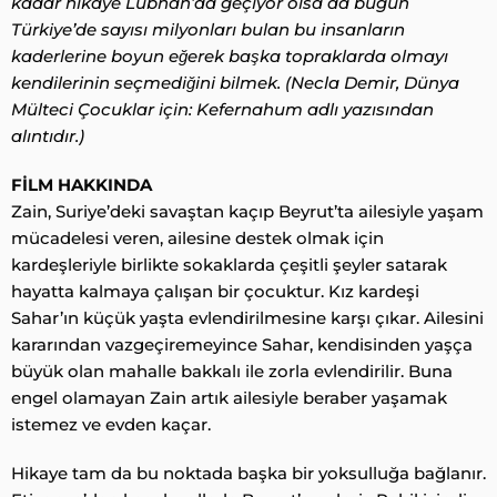
kadar hikaye Lübnan’da geçiyor olsa da bugün
Türkiye’de sayısı milyonları bulan bu insanların
kaderlerine boyun eğerek başka topraklarda olmayı
kendilerinin seçmediğini bilmek. (Necla Demir, Dünya
Mülteci Çocuklar için: Kefernahum adlı yazısından
alıntıdır.)
FİL
M HAKKINDA
Zain, Suriye’deki savaştan kaçıp Beyrut’ta ailesiyle yaşam
mücadelesi veren, ailesine destek olmak için
kardeşleriyle birlikte sokaklarda çeşitli şeyler satarak
hayatta kalmaya çalışan bir çocuktur. Kız kardeşi
Sahar’ın küçük yaşta evlendirilmesine karşı çıkar. Ailesini
kararından vazgeçiremeyince Sahar, kendisinden yaşça
büyük olan mahalle bakkalı ile zorla evlendirilir. Buna
engel olamayan Zain artık ailesiyle beraber yaşamak
istemez ve evden kaçar.
Hikaye tam da bu noktada başka bir yoksulluğa bağlanır.