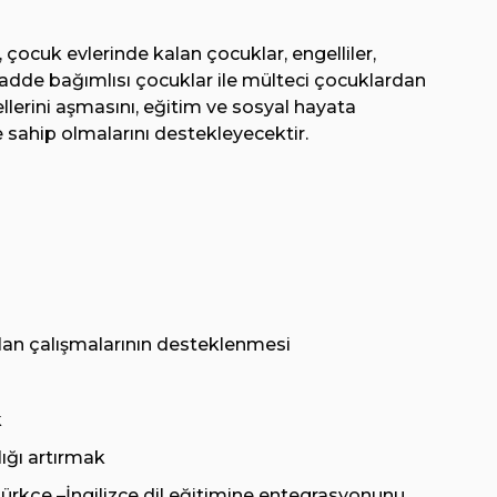
ı, çocuk evlerinde kalan çocuklar, engelliler,
adde bağımlısı çocuklar ile mülteci çocuklardan
llerini aşmasını, eğitim ve sosyal hayata
 sahip olmalarını destekleyecektir.
lan çalışmalarının desteklenmesi
k
ığı artırmak
ürkçe –İngilizce dil eğitimine entegrasyonunu