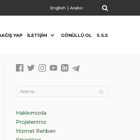
English
|
Arabic
BAĞIŞ YAP
İLETIŞIM
GÖNÜLLÜ OL
S.S.S
Hakkımızda
Projelerimiz
Hizmet Rehberi