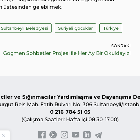
n üstesinden gelebilmek.
Sultanbeyli Belediyesi
Suriyeli Çocuklar
Türkiye
SONRAKI
Göçmen Sohbetler Projesi ile Her Ay Bir Okuldayız!
ciler ve Sığınmacılar Yardımlaşma ve Dayanışma D
urgut Reis Mah. Fatih Bulvarı No: 306 Sultanbeyli/İstanb
0 216 784 51 05
(Çalışma Saatleri: Hafta içi 08.30-17.00)