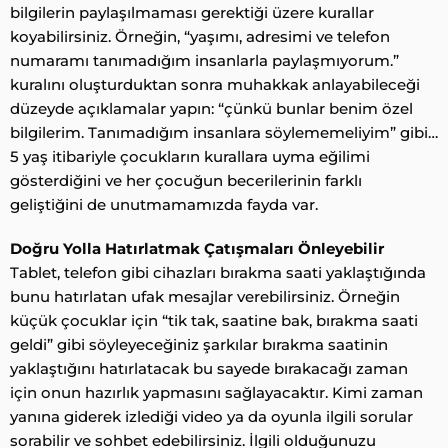
bilgilerin paylaşılmaması gerektiği üzere kurallar
koyabilirsiniz. Örneğin, “yaşımı, adresimi ve telefon
numaramı tanımadığım insanlarla paylaşmıyorum.”
kuralını oluşturduktan sonra muhakkak anlayabileceği
düzeyde açıklamalar yapın: “çünkü bunlar benim özel
bilgilerim. Tanımadığım insanlara söylememeliyim” gibi…
5 yaş itibariyle çocukların kurallara uyma eğilimi
gösterdiğini ve her çocuğun becerilerinin farklı
geliştiğini de unutmamamızda fayda var.
Doğru Yolla Hatırlatmak Çatışmaları Önleyebilir
Tablet, telefon gibi cihazları bırakma saati yaklaştığında
bunu hatırlatan ufak mesajlar verebilirsiniz. Örneğin
küçük çocuklar için “tik tak, saatine bak, bırakma saati
geldi” gibi söyleyeceğiniz şarkılar bırakma saatinin
yaklaştığını hatırlatacak bu sayede bırakacağı zaman
için onun hazırlık yapmasını sağlayacaktır. Kimi zaman
yanına giderek izlediği video ya da oyunla ilgili sorular
sorabilir ve sohbet edebilirsiniz. İlgili olduğunuzu