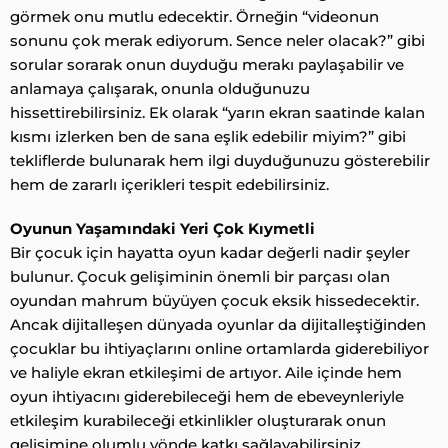
görmek onu mutlu edecektir. Örneğin “videonun
sonunu çok merak ediyorum. Sence neler olacak?” gibi
sorular sorarak onun duyduğu merakı paylaşabilir ve
anlamaya çalışarak, onunla olduğunuzu
hissettirebilirsiniz. Ek olarak “yarın ekran saatinde kalan
kısmı izlerken ben de sana eşlik edebilir miyim?” gibi
tekliflerde bulunarak hem ilgi duyduğunuzu gösterebilir
hem de zararlı içerikleri tespit edebilirsiniz.
Oyunun Yaşamındaki Yeri Çok Kıymetli
Bir çocuk için hayatta oyun kadar değerli nadir şeyler
bulunur. Çocuk gelişiminin önemli bir parçası olan
oyundan mahrum büyüyen çocuk eksik hissedecektir.
Ancak dijitalleşen dünyada oyunlar da dijitalleştiğinden
çocuklar bu ihtiyaçlarını online ortamlarda giderebiliyor
ve haliyle ekran etkileşimi de artıyor. Aile içinde hem
oyun ihtiyacını giderebileceği hem de ebeveynleriyle
etkileşim kurabileceği etkinlikler oluşturarak onun
gelişimine olumlu yönde katkı sağlayabilirsiniz.