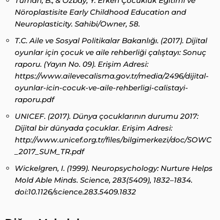
Turhan, B., & Özbay, Y. Erken Çocukluk Eğitimi ve
Nöroplastisite Early Childhood Education and
Neuroplasticity. Sahibi/Owner, 58.
T.C. Aile ve Sosyal Politikalar Bakanlığı. (2017). Dijital
oyunlar için çocuk ve aile rehberliği çalıştayı: Sonuç
raporu. (Yayın No. 09). Erişim Adresi:
https://www.ailevecalisma.gov.tr/media/2496/dijital-
oyunlar-icin-cocuk-ve-aile-rehberligi-calistayi-
raporu.pdf
UNICEF. (2017). Dünya çocuklarının durumu 2017:
Dijital bir dünyada çocuklar. Erişim Adresi:
http://www.unicef.org.tr/files/bilgimerkezi/doc/SOWC
_2017_SUM_TR.pdf
Wickelgren, I. (1999). Neuropsychology: Nurture Helps
Mold Able Minds. Science, 283(5409), 1832–1834.
doi:10.1126/science.283.5409.1832