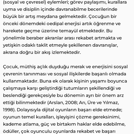
(sosyal ve çevresel) eylemleri; görev paylaşımı, kurallara
uyma ve disiplin içinde davranabilme becerilerinde
büyük bir artış meydana gelmektedir. Çocuğun bir
önceki dönemdeki oedipal enerjisi artık öğrenme ve
harekete geçme üzerine temayül etmektedir. Bu
yönelimle beraber akranlar arası rekabet artmakta ve
yetişkin odaklı taklit etmeyle şekillenen davranışlar,
akrana doğru bir akış izlemektedir.
Çocuk, müthiş açlık duyduğu merak ve enerjisini sosyal
çevrenin tanınması ve sosyal ilişkilerde başarılı olmada
kullanmaktadır. Buna ek olarak kişinin yaşamı boyunca
çalışmaya karşı geliştirdiği tutumların şekillendiği ve
beslendiği gerekçesiyle bu dönemin ayrı bir önem arz
ettiği bilinmektedir (Arslan, 2008; Arı, Üre ve Yılmaz,
1998). Dolayısıyla dijital oyunların başarı elde etmede;
oyunun temel kuralları, işleyişini çözme gereksinimi,
kademe atlama, güç ve birtakım haklar elde edebilme,
ödüller, çok oyunculu oyunlarda rekabet ve başarı